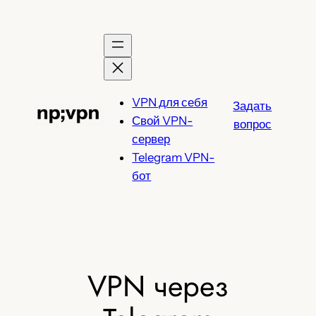
Перейти
к
содержимому
VPN для себя
Задать
Свой VPN-
вопрос
сервер
Telegram VPN-
бот
VPN через