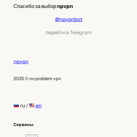
Спасибо за выбор
npvpn
@npvpnbot
перейти в Telegram
npvpn
2025 © no problem vpn
ru /
en
Сервисы