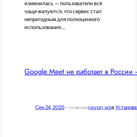
изменилась — пользователи всё
чаще жалуются, что сервис стал
непригодным для полноценного
использования.…
Google Meet не работает в России 
Сен 24, 2025
—
npvpn_wp
в
Установк
от автора