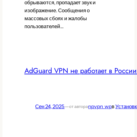
обрываются, пропадает звук и
изображение. Сообщения о
массовых сбоях и жалобы
пользователей…
AdGuard VPN не работает в России:
Сен 24, 2025
—
npvpn_wp
в
Установк
от автора