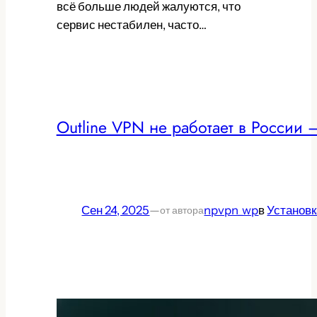
всё больше людей жалуются, что
сервис нестабилен, часто…
Outline VPN не работает в России 
Сен 24, 2025
—
npvpn_wp
в
Установк
от автора