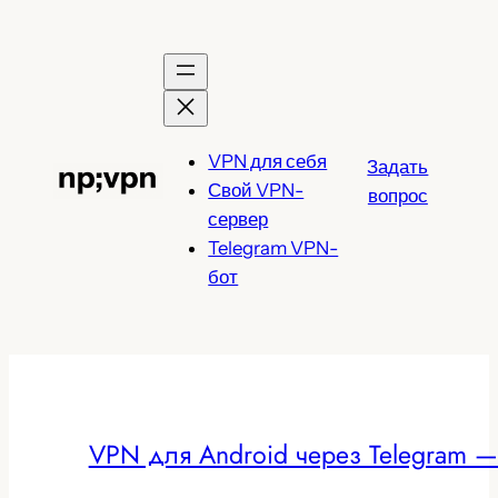
Перейти
к
содержимому
VPN для себя
Задать
Свой VPN-
вопрос
сервер
Telegram VPN-
бот
VPN для Android через Telegram — 