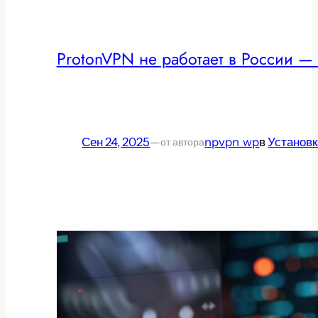
ProtonVPN не работает в России —
Сен 24, 2025
—
npvpn_wp
в
Установк
от автора