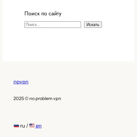
Поиск по сайту
S
Искать
e
a
r
c
h
npvpn
2025 © no problem vpn
ru /
en