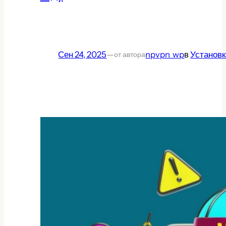
Сен 24, 2025
—
npvpn_wp
в
Установк
от автора